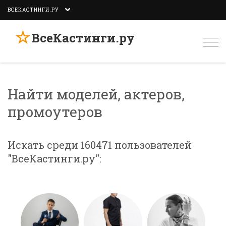
ВСЕКАСТИНГИ.РУ
☆
ВсеКастинги.ру
Togg
navi
Найти моделей, актеров,
промоутеров
Искать среди 160471 пользователей
"ВсеКастинги.ру":