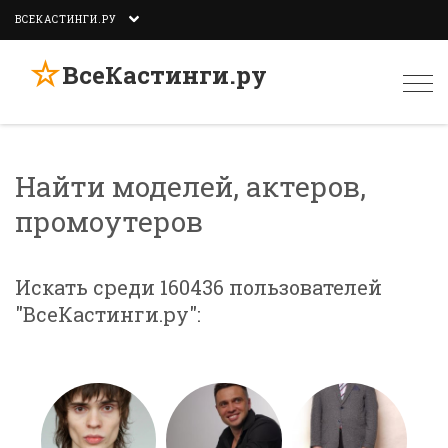
ВСЕКАСТИНГИ.РУ
☆
ВсеКастинги.ру
Togg
navi
Найти моделей, актеров,
промоутеров
Искать среди 160436 пользователей
"ВсеКастинги.ру":