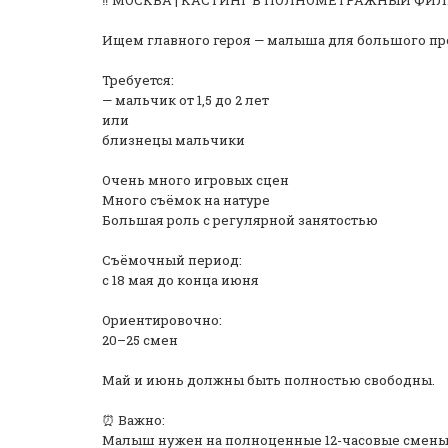
‼️ МОСКВА | КАСТИНГ В ПОЛНОМЕТРАЖНЫЙ ФИ
Ищем главного героя — малыша для большого пр
Требуется:
— мальчик от 1,5 до 2 лет
или
близнецы мальчики
Очень много игровых сцен
Много съёмок на натуре
Большая роль с регулярной занятостью
Съёмочный период:
с 18 мая до конца июня
️Ориентировочно:
20–25 смен
Май и июнь должны быть полностью свободны.
⏰ Важно:
Малыш нужен на полноценные 12-часовые смены