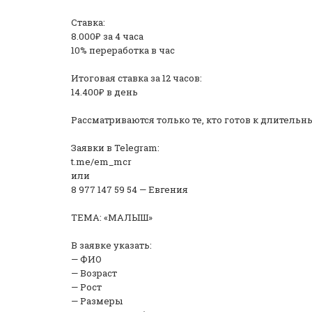
Ставка:
8.000₽ за 4 часа
10% переработка в час
️Итоговая ставка за 12 часов:
14.400₽ в день
Рассматриваются только те, кто готов к длитель
Заявки в Telegram:
t.me/em_mcr
или
8 977 147 59 54 — Евгения
ТЕМА: «МАЛЫШ»
В заявке указать:
— ФИО
— Возраст
— Рост
— Размеры