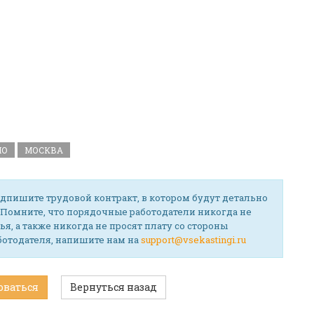
НО
МОСКВА
дпишите трудовой контракт, в котором будут детально
 Помните, что порядочные работодатели никогда не
ья, а также никогда не просят плату со стороны
аботодателя, напишите нам на
support@vsekastingi.ru
оваться
Вернуться назад