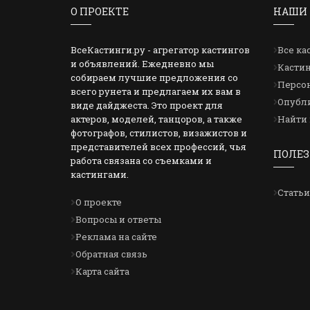
О ПРОЕКТЕ
НАШИ 
ВсеКастинги.ру - агрегатор кастингов
Все ка
и объявлений. Ежедневно мы
Кастин
собираем лучшие предложения со
Персон
всего рунета и предлагаем их вам в
Опубли
виде дайджеста. Это проект для
актеров, моделей, танцоров, а также
Найти 
фотографов, стилистов, визажистов и
представителей всех профессий, чья
ПОЛЕЗ
работа связана со съемками и
кастингами.
Статьи
О проекте
Вопросы и ответы
Реклама на сайте
Обратная связь
Карта сайта