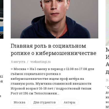
Главная роль в социальном
ролике о кибермошенничестве
И
6 августа
vsekastingi.ru
А
⭐️ Москва ⭐️ На 1 смену в период с 12.08 по 17.08 для
д
съёмок социального ролика о
42
кибермошенничестве ищем проф актёра на
3
ей
главную роль. Мужчина славянской внешности
'
Игровой возраст 16-18 лет / подростковый типаж
д
Рост от 156 см Телосложени…
я
и
н
Москва
Для студентов
Актеры
М