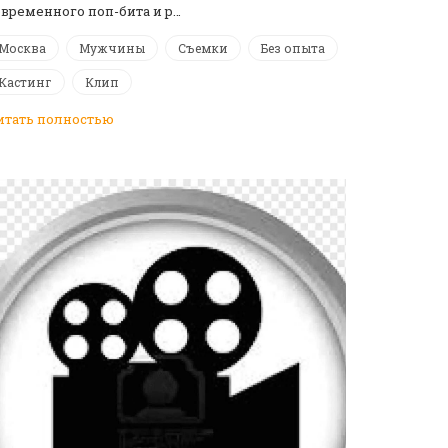
овременного поп-бита и р…
Москва
Мужчины
Съемки
Без опыта
Кастинг
Клип
итать полностью