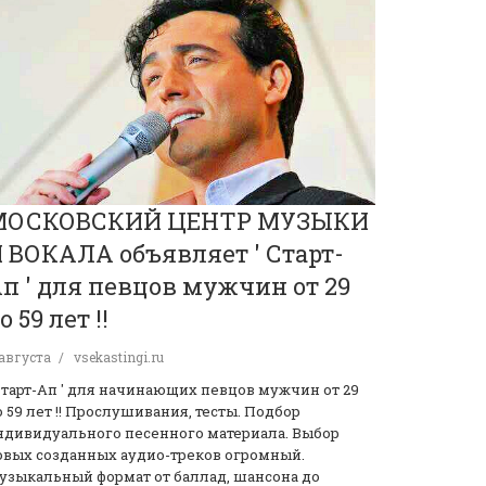
МОСКОВСКИЙ ЦЕНТР МУЗЫКИ
 ВОКАЛА объявляет ' Старт-
п ' для певцов мужчин от 29
о 59 лет !!
 августа
vsekastingi.ru
 Старт-Ап ' для начинающих певцов мужчин от 29
о 59 лет !! Прослушивания, тесты. Подбор
ндивидуального песенного материала. Выбор
овых созданных аудио-треков огромный.
узыкальный формат от баллад, шансона до