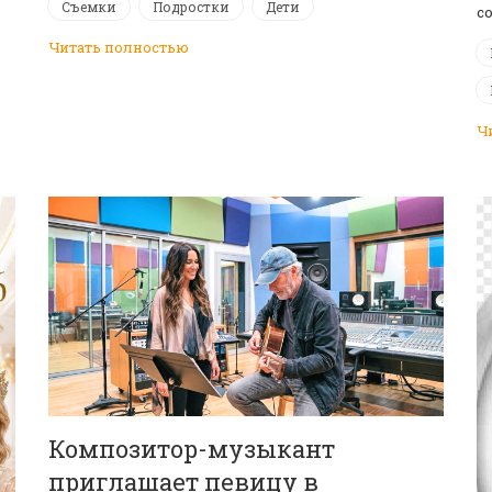
Съемки
Подростки
Дети
с
Читать полностью
Ч
Композитор-музыкант
приглашает певицу в