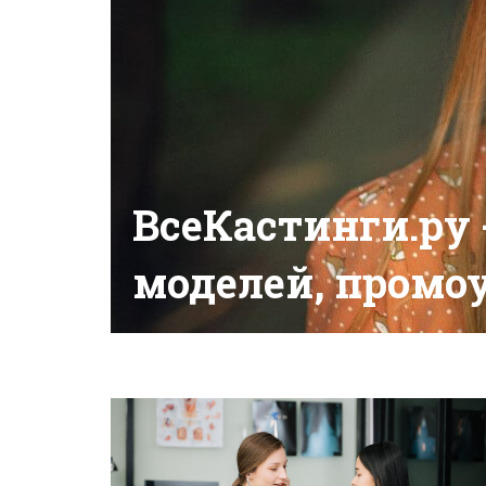
ВсеКастинги.ру -
моделей, промо