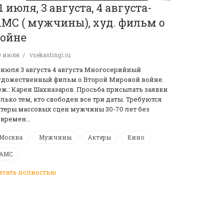
1 июля, 3 августа, 4 августа-
МС ( мужчины), худ. фильм о
ойне
0 июля
vsekastingi.ru
1 июля 3 августа 4 августа Многосерийный
удожественный фильм о Второй Мировой войне.
еж.: Карен Шахназаров. Просьба присылать заявки
олько тем, кто свободен все три даты. Требуются
ктеры массовых сцен мужчины 30-70 лет без
овремен…
Москва
Мужчины
Актеры
Кино
АМС
итать полностью