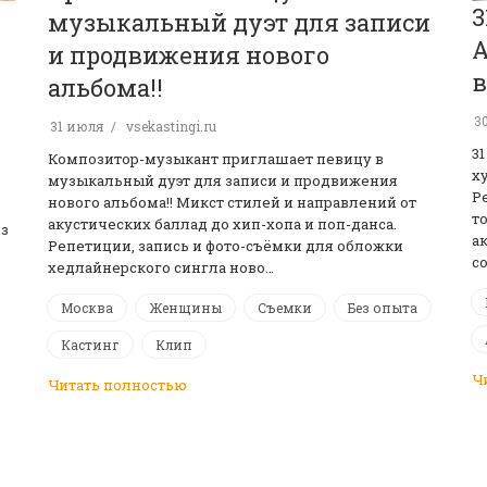
3
музыкальный дуэт для записи
А
и продвижения нового
в
альбома!!
3
31 июля
vsekastingi.ru
3
Композитор-музыкант приглашает певицу в
х
музыкальный дуэт для записи и продвижения
Р
нового альбома!! Микст стилей и направлений от
т
акустических баллад до хип-хопа и поп-данса.
ез
а
Репетиции, запись и фото-съёмки для обложки
с
хедлайнерского сингла ново…
Москва
Женщины
Съемки
Без опыта
Кастинг
Клип
Ч
Читать полностью