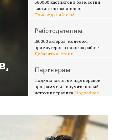
660000 кастингов в базе, сотни
кастингов ежедневно.
Присоединяйтесь!
Работодателям
150000 актёров, моделей,
промоутеров в поисках работы.
Добавить кастинг
в,
660000 кастингов
Партнерам
ежедневно
Подключайтесь к партнерской
программе и получите новый
источник трафика.
Подробнее
Статьи
Читайте полезные статьи для
актеров и моделей.
Читать