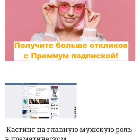
‍️ Кастинг на главную мужскую роль
в драматическом