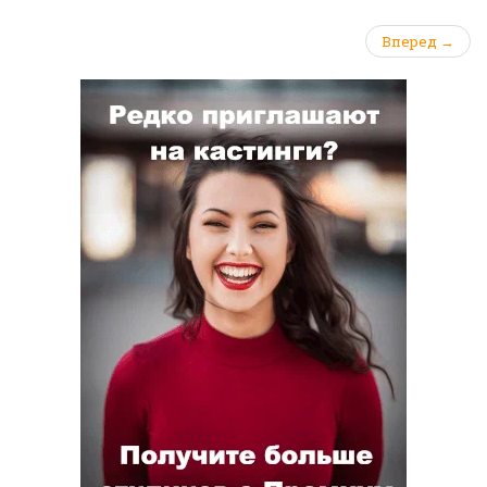
Вперед →