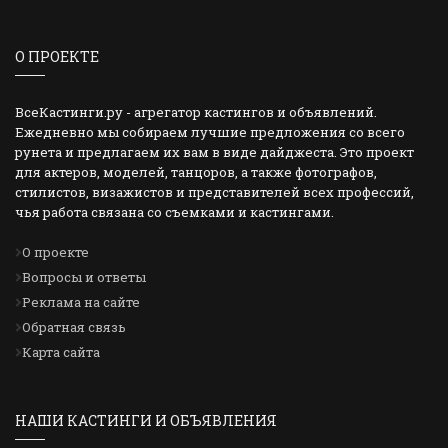
О ПРОЕКТЕ
ВсеКастинги.ру - агрегатор кастингов и объявлений.
Ежедневно мы собираем лучшие предложения со всего
рунета и предлагаем их вам в виде дайджеста. Это проект
для актеров, моделей, танцоров, а также фотографов,
стилистов, визажистов и представителей всех профессий,
чья работа связана со съемками и кастингами.
О проекте
Вопросы и ответы
Реклама на сайте
Обратная связь
Карта сайта
НАШИ КАСТИНГИ И ОБЪЯВЛЕНИЯ