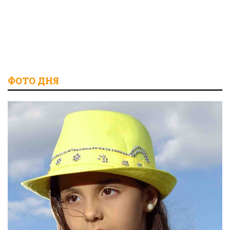
ФОТО ДНЯ