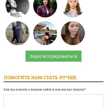
Зарегистрироваться
ПОМОГИТЕ НАМ СТАТЬ ЛУЧШЕ
Как вы узнали о нашем сайте и как вы нас нашли?