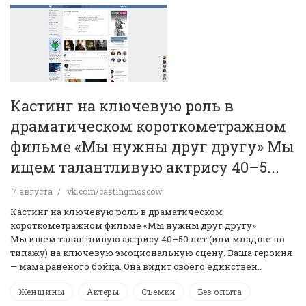
Кастинг на ключевую роль в
драматическом короткометражном
фильме «Мы нужны друг другу» Мы
ищем талантливую актрису 40–5...
7 августа
vk.com/castingmoscow
Кастинг на ключевую роль в драматическом
короткометражном фильме «Мы нужны друг другу»
Мы ищем талантливую актрису 40–50 лет (или младше по
типажу) на ключевую эмоциональную сцену. Ваша героиня
— мама раненого бойца. Она видит своего единствен…
Женщины
Актеры
Съемки
Без опыта