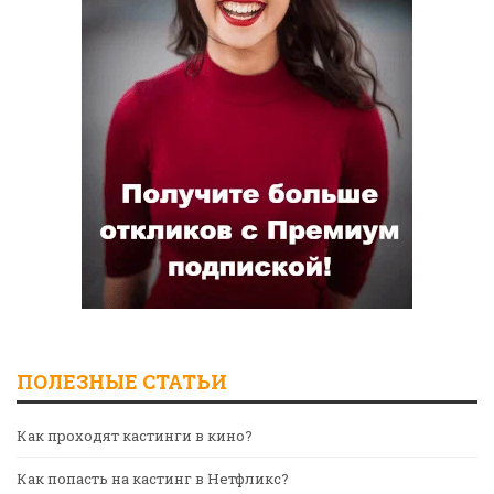
ПОЛЕЗНЫЕ СТАТЬИ
Как проходят кастинги в кино?
Как попасть на кастинг в Нетфликс?