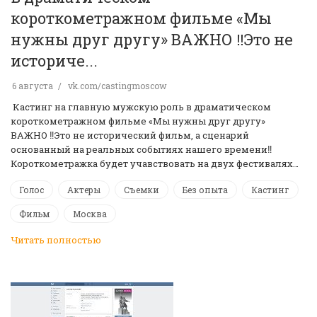
короткометражном фильме «Мы
нужны друг другу» ВАЖНО ‼️Это не
историче...
6 августа
vk.com/castingmoscow
‍️ Кастинг на главную мужскую роль в драматическом
короткометражном фильме «Мы нужны друг другу»
ВАЖНО ‼️Это не исторический фильм, а сценарий
основанный на реальных событиях нашего времени‼️
Короткометражка будет учавствовать на двух фестивалях…
Голос
Актеры
Съемки
Без опыта
Кастинг
Фильм
Москва
Читать полностью