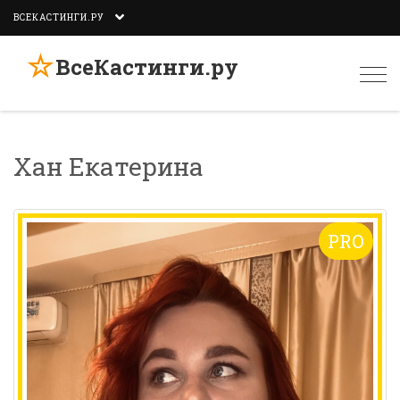
ВСЕКАСТИНГИ.РУ
☆
ВсеКастинги.ру
Togg
navi
Хан Екатерина
PRO