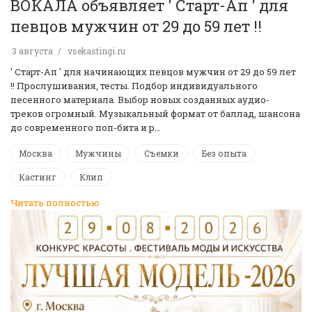
ВОКАЛА объявляет ' Старт-Ап ' для
певцов мужчин от 29 до 59 лет !!
3 августа
vsekastingi.ru
' Старт-Ап ' для начинающих певцов мужчин от 29 до 59 лет
!! Прослушивания, тесты. Подбор индивидуального
песенного материала. Выбор новых созданных аудио-
треков огромный. Музыкальный формат от баллад, шансона
до современного поп-бита и р…
Москва
Мужчины
Съемки
Без опыта
Кастинг
Клип
Читать полностью