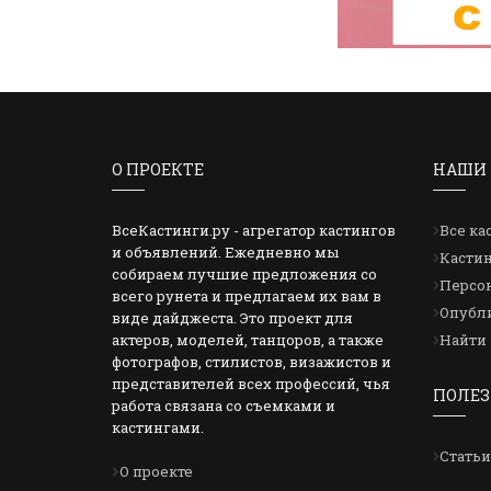
О ПРОЕКТЕ
НАШИ 
ВсеКастинги.ру - агрегатор кастингов
Все ка
и объявлений. Ежедневно мы
Кастин
собираем лучшие предложения со
Персон
всего рунета и предлагаем их вам в
Опубли
виде дайджеста. Это проект для
актеров, моделей, танцоров, а также
Найти 
фотографов, стилистов, визажистов и
представителей всех профессий, чья
ПОЛЕЗ
работа связана со съемками и
кастингами.
Статьи
О проекте