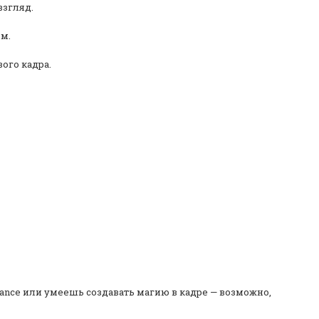
взгляд.
м.
ого кадра.
o dance или умеешь создавать магию в кадре — возможно,