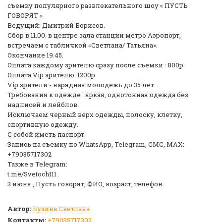
съемку популярного развлекательного шоу « ПУСТЬ
ГОВОРЯТ »
Ведущий: Дмитрий Борисов.
Сбор в 11.00. в центре зала станции метро Аэропорт,
встречаем с табличкой «Светлана/ Татьяна».
Окончание 19.45.
Оплата каждому зрителю сразу после съемки : 800р.
Оплата Vip зрителю: 1200р
Vip зрители - нарядная молодежь до 35 лет.
Требования к одежде : яркая, однотонная одежда без
надписей и лейблов.
Исключаем черный верх одежды, полоску, клетку,
спортивную одежду.
С собой иметь паспорт.
Запись на съемку по WhatsApp, Telegram, СМС, MAX:
+79035717302
Также в Telegram:
t.me/Svetoch111 .
3 июня , Пусть говорят, ФИО, возраст, телефон.
Автор:
Бузина Светлана
Контакты:
+79035717302