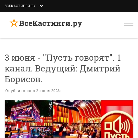
ВСЕКАСТИНГИ.РУ
☆
ВсеКастинги.ру
Togg
navi
3 июня - "Пусть говорят". 1
канал. Ведущий: Дмитрий
Борисов.
Опубликовано 2 июня 2026г.