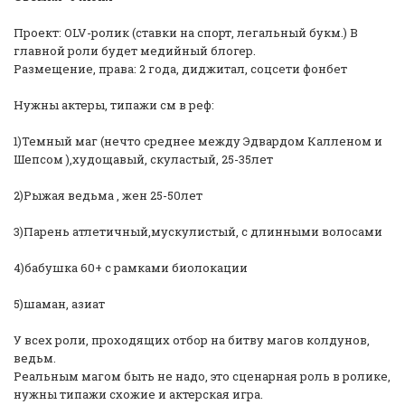
Проект: OLV-ролик (ставки на спорт, легальный букм.) В
главной роли будет медийный блогер.
Размещение, права: 2 года, диджитал, соцсети фонбет
Нужны актеры, типажи см в реф:
1)Темный маг (нечто среднее между Эдвардом Калленом и
Шепсом ),худощавый, скуластый, 25-35лет
2)Рыжая ведьма , жен 25-50лет
3)Парень атлетичный,мускулистый, с длинными волосами
4)бабушка 60+ с рамками биолокации
5)шаман, азиат
У всех роли, проходящих отбор на битву магов колдунов,
ведьм.
Реальным магом быть не надо, это сценарная роль в ролике,
нужны типажи схожие и актерская игра.