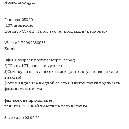
Несколько фраз.
Гонорар: 25000
-20% агентские
Договор СЗ/ИП. Налог за счет продакшн+к гонорару
Wa.me/+79099260855
Елена
1)ФИО, возраст, рост/размеры, город
2)СЗ или ИП(ваше, не чужое )
3)Ссылку на папку яндекс-диска(фото актуальные , видео-
визитка)
Фото и видео все в одной ссылке, внутри папку подписать
фамилией/именем
файлами не присылайте ,
только ССЫЛКОЙ уместные фото в 1папке
Заявки до 03.06.26