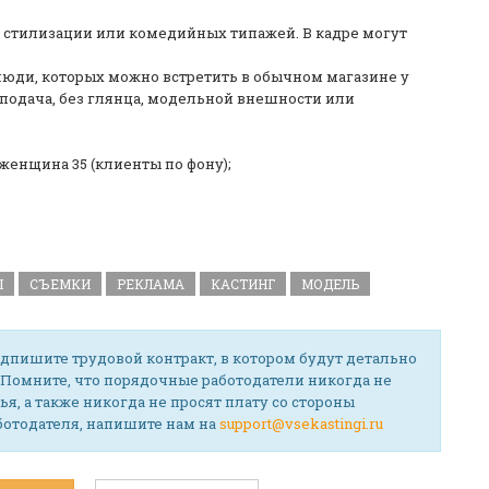
 стилизации или комедийных типажей. В кадре могут
юди, которых можно встретить в обычном магазине у
 подача, без глянца, модельной внешности или
женщина 35 (клиенты по фону);
Ы
СЪЕМКИ
РЕКЛАМА
КАСТИНГ
МОДЕЛЬ
дпишите трудовой контракт, в котором будут детально
 Помните, что порядочные работодатели никогда не
ья, а также никогда не просят плату со стороны
аботодателя, напишите нам на
support@vsekastingi.ru