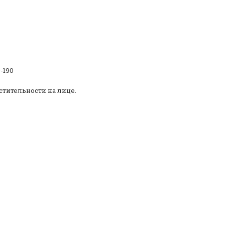
-190
стительности на лице.