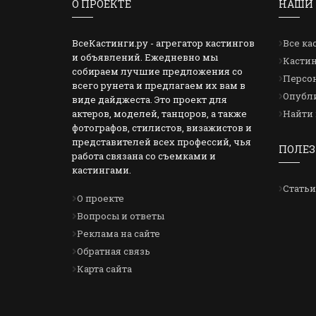
О ПРОЕКТЕ
НАШИ 
ВсеКастинги.ру - агрегатор кастингов
Все ка
и объявлений. Ежедневно мы
Кастин
собираем лучшие предложения со
Персон
всего рунета и предлагаем их вам в
Опубли
виде дайджеста. Это проект для
актеров, моделей, танцоров, а также
Найти 
фотографов, стилистов, визажистов и
представителей всех профессий, чья
ПОЛЕЗ
работа связана со съемками и
кастингами.
Статьи
О проекте
Вопросы и ответы
Реклама на сайте
Обратная связь
Карта сайта