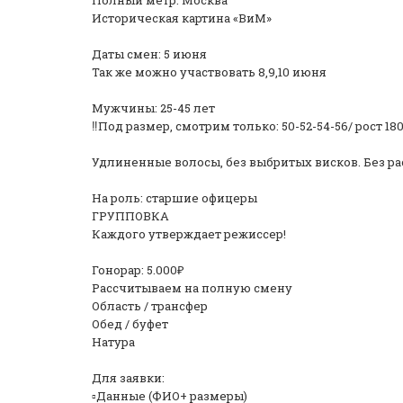
Полный метр. Москва
Историческая картина «ВиМ»
Даты смен: 5 июня
Так же можно участвовать 8,9,10 июня
Мужчины: 25-45 лет
‼️Под размер, смотрим только: 50-52-54-56/ рост 180
Удлиненные волосы, без выбритых висков. Без ра
На роль: старшие офицеры
ГРУППОВКА
Каждого утверждает режиссер!
Гонорар: 5.000₽
Рассчитываем на полную смену
Область / трансфер
Обед / буфет
Натура
Для заявки:
▫️Данные (ФИО+ размеры)