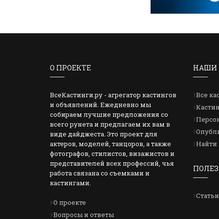
О ПРОЕКТЕ
НАШИ 
ВсеКастинги.ру - агрегатор кастингов
Все ка
и объявлений. Ежедневно мы
Кастин
собираем лучшие предложения со
Персон
всего рунета и предлагаем их вам в
Опубли
виде дайджеста. Это проект для
актеров, моделей, танцоров, а также
Найти 
фотографов, стилистов, визажистов и
представителей всех профессий, чья
ПОЛЕЗ
работа связана со съемками и
кастингами.
Статьи
О проекте
Вопросы и ответы