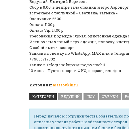
Ведущий: Дмитрий Борисов .
Сбор в 9.00. в центре зала станции метро Аэропорт
встречаем с табличкой « Светлана/ Татьяна ».
Окончание 22.30.
Оплата: 1100 р.
Оплата Vip: 1400 р.
Требования к одежде : яркая, однотонная одежда 
Исключаем черный верх одежды, полоску, клетку
С собой иметь паспорт.
Запись на съемку по WhatsApp, МАХ или в Telegra
+79035717302
Так же в Telegram: https://t.me/Svetoch111
10 июня , Пусть говорят, ФИО, возраст, телефон .
Источник:
massovkin.ru
КАТЕГОРИИ
ВЕДУЩИЙ
ШОУ
СЪЕМКИ
Р
Перед началом сотрудничества обязательно по
описаны условия работы и обязанности сторон.
просят прислать фото в нижнем белье и без бел