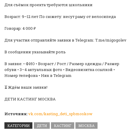
Для съёмок проекта требуются школьники
Возраст: 9–12 лет По сюжету: несут раму от велосипеда
Гонорар: 4 000 ₽
Для участия отправляйте заявки в Telegram: T.me/migogolev
В сообщении указывайте роль
В заявке: • ФИО • Возраст / Рост / Размер одежды / Размер
обуви • 3–4 актуальных фото • Видеовизитка ссылкой •
Номер телефона • Ник в Telegram
⏳ Ждём ваши заявки!
ДЕТИ КАСТИНГ МОСКВА
Источник:
vk.com/kasting_deti_spbmoskow
КАТЕГОРИИ
ДЕТИ
КАСТИНГ
МОСКВА