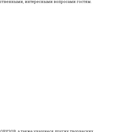
ественными, интересными вопросами гостям.
ЗОВ, а также учащиеся других творческих