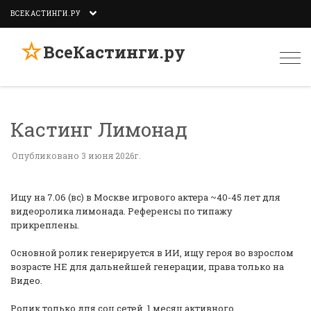
ВСЕКАСТИНГИ.РУ
☆
ВсеКастинги.ру
Togg
navi
Кастинг Лимонад
Опубликовано 3 июня 2026г.
Ищу на 7.06 (вс) в Москве игрового актера ~40-45 лет для
видеоролика лимонада. Референсы по типажу
прикреплены.
Основной ролик генерируется в ИИ, ищу героя во взрослом
возрасте НЕ для дальнейшей генерации, права только на
Видео.
Ролик только для соц.сетей, 1 месяц активного