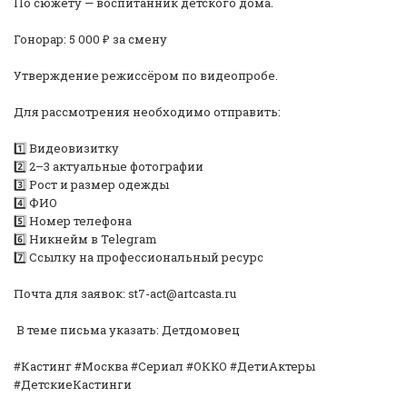
По сюжету — воспитанник детского дома.
Гонорар: 5 000 ₽ за смену
Утверждение режиссёром по видеопробе.
Для рассмотрения необходимо отправить:
1️⃣ Видеовизитку
2️⃣ 2–3 актуальные фотографии
3️⃣ Рост и размер одежды
4️⃣ ФИО
5️⃣ Номер телефона
6️⃣ Никнейм в Telegram
7️⃣ Ссылку на профессиональный ресурс
Почта для заявок: st7-act@artcasta.ru
️ В теме письма указать: Детдомовец
#Кастинг #Москва #Сериал #ОККО #ДетиАктеры
#ДетскиеКастинги