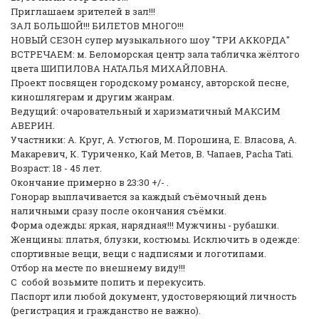
Приглашаем зрителей в зал!!!
ЗАЛ БОЛЬШОЙ!!! БИЛЕТОВ МНОГО!!!
НОВЫЙ СЕЗОН супер музыкального шоу "ТРИ АККОРДА"
ВСТРЕЧАЕМ: м. Беломорская центр зала табличка жёлтого
цвета ШИПИЛОВА НАТАЛЬЯ МИХАЙЛОВНА.
Проект посвящен городскому романсу, авторской песне,
киношлягерам и другим жанрам.
Ведущий: очаровательный и харизматичный МАКСИМ
АВЕРИН.
Участники: А. Круг, А. Устюгов, М. Порошина, Е. Власова, А.
Макаревич, К. Туриченко, Кай Метов, В. Чапаев, Pacha Tati.
Возраст: 18 - 45 лет.
Окончание примерно в 23:30 +/- .
Гонорар выплачивается за каждый съёмочный день
наличными сразу после окончания съёмки.
Форма одежды: яркая, нарядная!!! Мужчины - рубашки.
Женщины: платья, блузки, костюмы. Исключить в одежде:
спортивные вещи, вещи с надписями и логотипами.
Отбор на месте по внешнему виду!!!
С собой возьмите попить и перекусить.
Паспорт или любой документ, удостоверяющий личность
(регистрация и гражданство не важно).