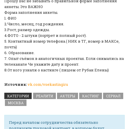
Прошу Вас не забывать о правильной форме заполнения
анкеты. Это ВАЖНО
Форма заполнения анкеты.
️1. ФИО
️2.Число, месяц, год рождения.
️3.Рост, размер одежды.
️4.ФОТО - 2 штуки (портрет и полный рост).
️5. Контактный номер телефона.( НИК в ТГ, номер в МАКСе,
почта)
️6. Образование.
️7. Опыт съёмок в аналогичных проектах. Если снимались на
телеканале Че укажите дату и проект.
️8.От кого узнали о кастинге ( пишем от Рубан Елены)
Источник:
vk.com/vsekastingiru
КАТЕГОРИИ
РЕАЛИТИ
АКТЕРЫ
КАСТИНГ
СЕРИАЛ
МОСКВА
Перед началом сотрудничества обязательно
подпишите трудовой контракт, в котором будут