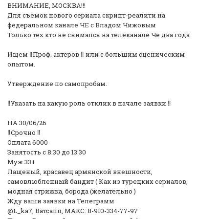
ВНИМАНИЕ, МОСКВА!!!
Для съёмок нового сериала скрипт-реалити на
федеральном канале ЧЕ с Владом Чижовым
Только тех кто не снимался на телеканале Че два года
Ищем ‼️Проф. актёров ‼️ или с большим сценическим
опытом.
Утверждение по самопробам.
‼️Указать на какую роль отклик в начале заявки ‼️
НА 30/06/26
‼️Срочно ‼️
Оплата 6000
Занятость с 8:30 до 13:30
Муж 33+
Лащеный, красавец армянской внешности,
самовлюбленный бандит ( Как из турецких сериалов,
модная стрижка, борода (желательно )
Жду ваши заявки на Телеграмм
@L_ka7, Ватсапп, МАКС: 8-910-334-77-97