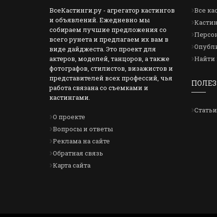
ВсеКастинги.ру - агрегатор кастингов
Все ка
и объявлений. Ежедневно мы
Кастин
собираем лучшие предложения со
Персон
всего рунета и предлагаем их вам в
Опубли
виде дайджеста. Это проект для
актеров, моделей, танцоров, а также
Найти 
фотографов, стилистов, визажистов и
представителей всех профессий, чья
ПОЛЕЗ
работа связана со съемками и
кастингами.
Статьи
О проекте
Вопросы и ответы
Реклама на сайте
Обратная связь
Карта сайта