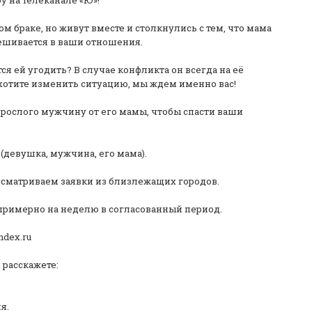
у на телеканале «Ю»!
 браке, но живут вместе и столкнулись с тем, что мама
шивается в ваши отношения.
ся ей угодить? В случае конфликта он всегда на её
и хотите изменить ситуацию, мы ждем именно вас!
зрослого мужчину от его мамы, чтобы спасти ваши
(девушка, мужчина, его мама).
ссматриваем заявки из близлежащих городов.
ь примерно на неделю в согласованный период.
ndex.ru
 расскажете:
я.