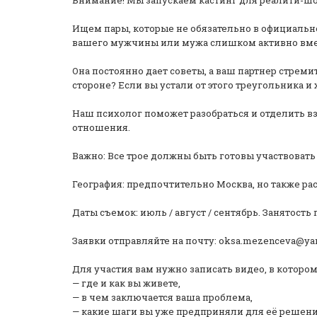
Внимание! Мы запускаем кастинг для реалити-шо
Ищем пары, которые не обязательно в официальном
вашего мужчины или мужа слишком активно вме
Она постоянно дает советы, а ваш партнер стремит
стороне? Если вы устали от этого треугольника 
Наш психолог поможет разобраться и отделить в
отношения.
Важно: Все трое должны быть готовы участвовать 
География: предпочтительно Москва, но также ра
Даты съемок: июль / август / сентябрь. Занятост
Заявки отправляйте на почту: oksa.mezenceva@ya
Для участия вам нужно записать видео, в котором
— где и как вы живете,
— в чем заключается ваша проблема,
— какие шаги вы уже предприняли для её решени