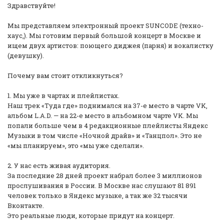
Здравствуйте!
Мы представляем электронный проект SUNCODE (техно-
хаус,). Мы готовим первый большой концерт в Москве и
ищем двух артистов: поющего диджея (парня) и вокалистку
(девушку).
Почему вам стоит откликнуться?
1. Мы уже в чартах и плейлистах.
Наш трек «Туда где» поднимался на 37-е место в чарте VK,
альбом L.A.D. — на 22-е место в альбомном чарте VK. Мы
попали больше чем в 4 редакционные плейлисты Яндекс
Музыки в том числе «Ночной драйв» и «Танцпол». Это не
«мы планируем», это «мы уже сделали».
2. У нас есть живая аудитория.
За последние 28 дней проект набрал более 3 миллионов
прослушивания в России. В Москве нас слушают 81 891
человек только в Яндекс музыке, а так же 32 тысячи
Вконтакте.
Это реальные люди, которые придут на концерт.