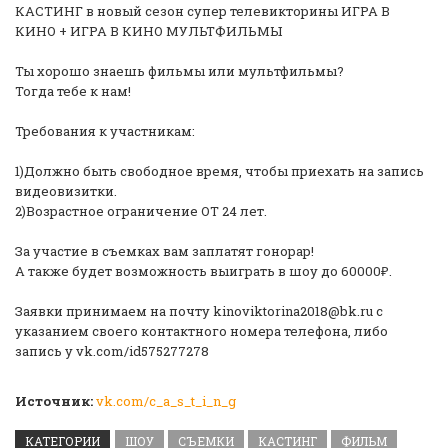
КАСТИНГ в новый сезон супер телевикторины ИГРА В
КИНО + ИГРА В КИНО МУЛЬТФИЛЬМЫ️
Ты хорошо знаешь фильмы или мультфильмы?
Тогда тебе к нам! ️
Требования к участникам:
1)Должно быть свободное время, чтобы приехать на запись
видеовизитки.
2)Возрастное ограничение ОТ 24 лет.
За участие в съемках вам заплатят гонорар!
А также будет возможность выиграть в шоу до 60000₽.
Заявки принимаем на почту kinoviktorina2018@bk.ru с
указанием своего контактного номера телефона, либо
запись у vk.com/id575277278
Источник:
vk.com/c_a_s_t_i_n_g
КАТЕГОРИИ
ШОУ
СЪЕМКИ
КАСТИНГ
ФИЛЬМ