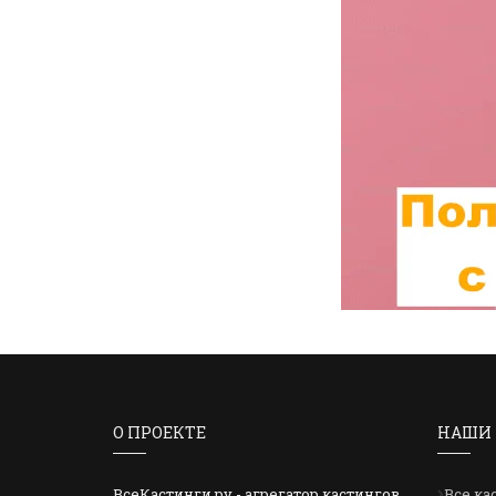
О ПРОЕКТЕ
НАШИ 
ВсеКастинги.ру - агрегатор кастингов
Все ка