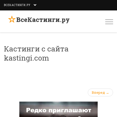
ВСЕКАСТИНГИ.РУ
☆
ВсеКастинги.ру
Togg
navi
Кастинги с сайта
kastingi.com
Вперед →