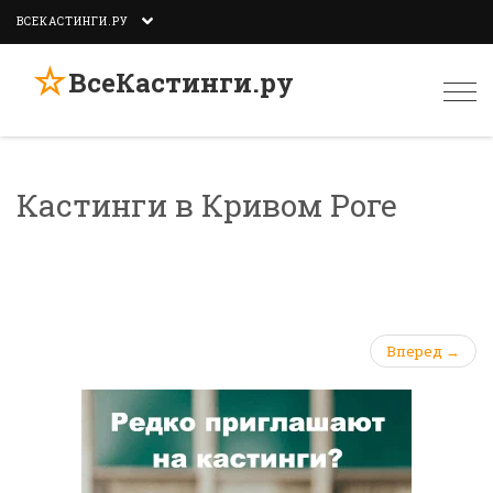
ВСЕКАСТИНГИ.РУ
☆
ВсеКастинги.ру
Togg
navi
Кастинги в Кривом Роге
Вперед →