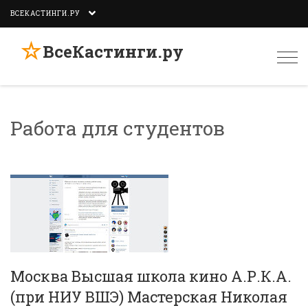
ВСЕКАСТИНГИ.РУ
☆
ВсеКастинги.ру
Togg
navi
Работа для студентов
Москва Высшая школа кино А.Р.К.А.
(при НИУ ВШЭ) Мастерская Николая