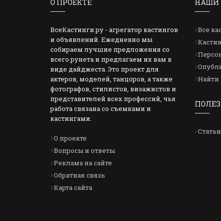
О ПРОЕКТЕ
НАШИ 
ВсеКастинги.ру - агрегатор кастингов
Все ка
и объявлений. Ежедневно мы
Кастин
собираем лучшие предложения со
Персон
всего рунета и предлагаем их вам в
Опубли
виде дайджеста. Это проект для
актеров, моделей, танцоров, а также
Найти 
фотографов, стилистов, визажистов и
представителей всех профессий, чья
ПОЛЕЗ
работа связана со съемками и
кастингами.
Статьи
О проекте
Вопросы и ответы
Реклама на сайте
Обратная связь
Карта сайта