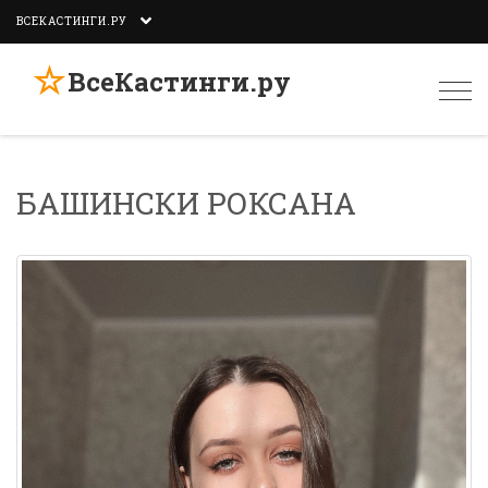
ВСЕКАСТИНГИ.РУ
☆
ВсеКастинги.ру
Togg
navi
БАШИНСКИ РОКСАНА