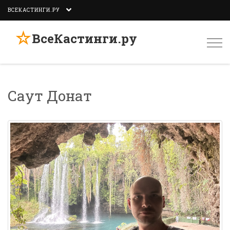
ВСЕКАСТИНГИ.РУ
☆
ВсеКастинги.ру
Togg
navi
Саут Донат