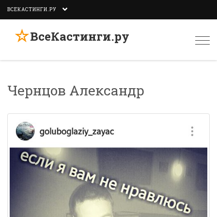
ВСЕКАСТИНГИ.РУ
☆
ВсеКастинги.ру
Togg
navi
Чернцов Александр