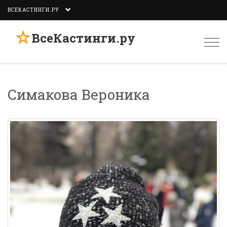
ВСЕКАСТИНГИ.РУ
☆
ВсеКастинги.ру
Togg
navi
Симакова Вероника