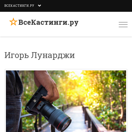
ВСЕКАСТИНГИ.РУ
☆
ВсеКастинги.ру
Togg
navi
Игорь Лунарджи