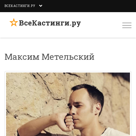
ВСЕКАСТИНГИ.РУ
☆
ВсеКастинги.ру
Togg
navi
Максим Метельский