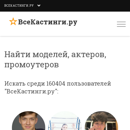
ВСЕКАСТИНГИ.РУ
☆
ВсеКастинги.ру
Togg
navi
Найти моделей, актеров,
промоутеров
Искать среди 160404 пользователей
"ВсеКастинги.ру":