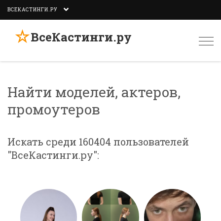
ВСЕКАСТИНГИ.РУ
☆
ВсеКастинги.ру
Togg
navi
Найти моделей, актеров,
промоутеров
Искать среди 160404 пользователей
"ВсеКастинги.ру":