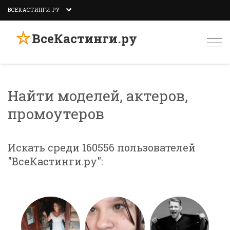
ВСЕКАСТИНГИ.РУ
☆
ВсеКастинги.ру
Togg
navi
Найти моделей, актеров,
промоутеров
Искать среди 160556 пользователей
"ВсеКастинги.ру":