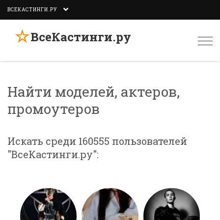
ВСЕКАСТИНГИ.РУ
☆
ВсеКастинги.ру
Togg
navi
Найти моделей, актеров,
промоутеров
Искать среди 160555 пользователей
"ВсеКастинги.ру":