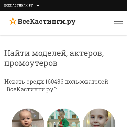
ВСЕКАСТИНГИ.РУ
☆
ВсеКастинги.ру
Togg
navi
Найти моделей, актеров,
промоутеров
Искать среди 160436 пользователей
"ВсеКастинги.ру":