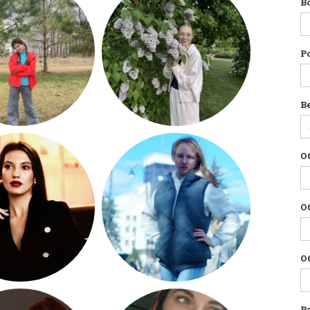
В
Р
Ве
О
О
О
Р