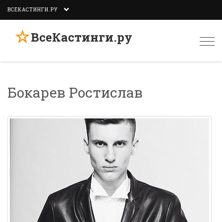
ВСЕКАСТИНГИ.РУ
☆
ВсеКастинги.ру
Togg
navi
Бокарев Ростислав