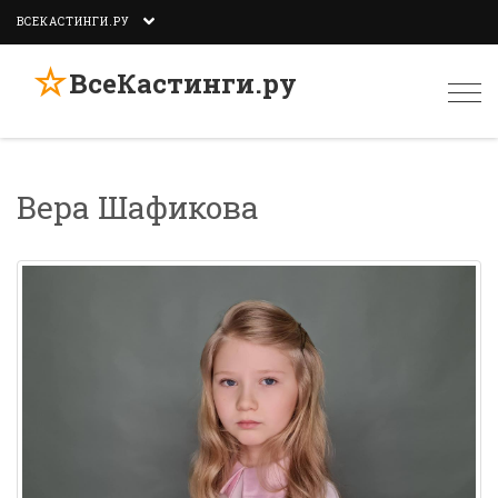
ВСЕКАСТИНГИ.РУ
☆
ВсеКастинги.ру
Togg
navi
Вера Шафикова