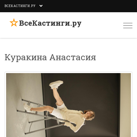
ВСЕКАСТИНГИ.РУ
☆
ВсеКастинги.ру
Togg
navi
Куракина Анастасия