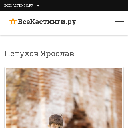
ВСЕКАСТИНГИ.РУ
☆
ВсеКастинги.ру
Togg
navi
Петухов Ярослав