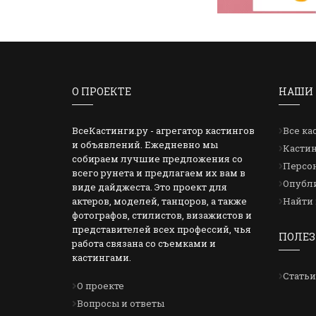
О ПРОЕКТЕ
НАШИ 
ВсеКастинги.ру - агрегатор кастингов
Все ка
и объявлений. Ежедневно мы
Кастин
собираем лучшие предложения со
Персон
всего рунета и предлагаем их вам в
Опубли
виде дайджеста. Это проект для
актеров, моделей, танцоров, а также
Найти 
фотографов, стилистов, визажистов и
представителей всех профессий, чья
ПОЛЕЗ
работа связана со съемками и
кастингами.
Статьи
О проекте
Вопросы и ответы