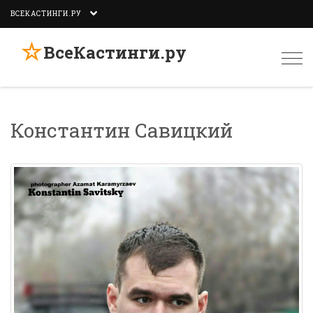
ВСЕКАСТИНГИ.РУ
☆
ВсеКастинги.ру
Togg
navi
Константин Савицкий