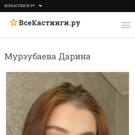
ВСЕКАСТИНГИ.РУ
☆
ВсеКастинги.ру
Togg
navi
Мурзубаева Дарина