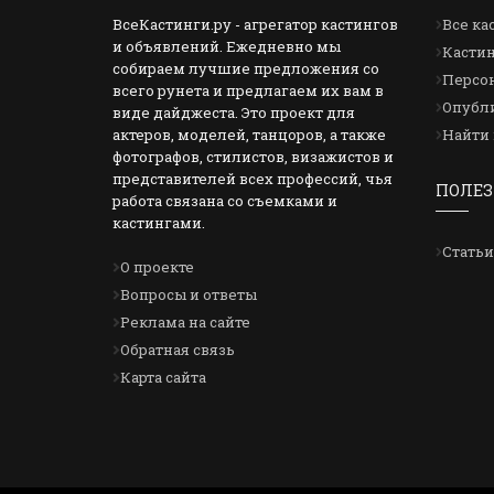
ВсеКастинги.ру - агрегатор кастингов
Все ка
и объявлений. Ежедневно мы
Кастин
собираем лучшие предложения со
Персон
всего рунета и предлагаем их вам в
Опубли
виде дайджеста. Это проект для
актеров, моделей, танцоров, а также
Найти 
фотографов, стилистов, визажистов и
представителей всех профессий, чья
ПОЛЕЗ
работа связана со съемками и
кастингами.
Статьи
О проекте
Вопросы и ответы
Реклама на сайте
Обратная связь
Карта сайта