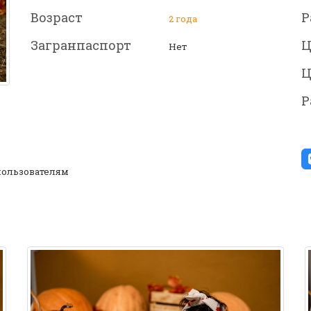
Возраст
Р
2 года
Загранпаспорт
Ц
Нет
Ц
Р
ользователям