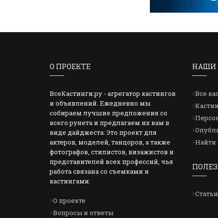
О ПРОЕКТЕ
НАШИ 
ВсеКастинги.ру - агрегатор кастингов
Все ка
и объявлений. Ежедневно мы
Кастин
собираем лучшие предложения со
Персон
всего рунета и предлагаем их вам в
Опубли
виде дайджеста. Это проект для
актеров, моделей, танцоров, а также
Найти 
фотографов, стилистов, визажистов и
представителей всех профессий, чья
ПОЛЕЗ
работа связана со съемками и
кастингами.
Статьи
О проекте
Вопросы и ответы