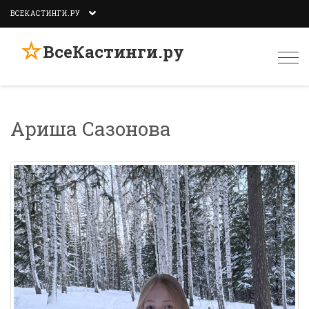
ВСЕКАСТИНГИ.РУ
☆
ВсеКастинги.ру
Togg
navi
Ариша Сазонова