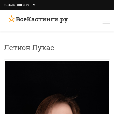
ВСЕКАСТИНГИ.РУ
☆
ВсеКастинги.ру
Togg
navi
Летион Лукас